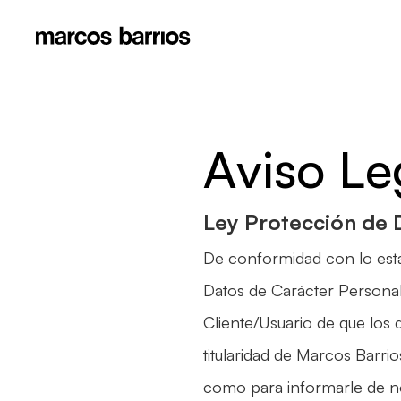
A
v
i
s
o
L
e
Ley Protección de 
De conformidad con lo est
Datos de Carácter Personal
Cliente/Usuario de que los 
titularidad de Marcos Barrio
como para informarle de no