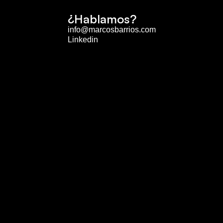
¿
H
a
b
l
a
m
o
s
?
info@marcosbarrios.com
Linkedin